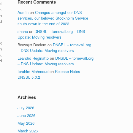
Recent Comments
et
.
Admin
on
Changes amongst our DNS
h
services, our beloved Stockholm Service
d
shuts down in the end of 2023
shane
on
DNSBL – tornevall.org – DNS
Update: Moving resolvers
t
Biswajitt Diadem
on
DNSBL – tornevall.org
en
– DNS Update: Moving resolvers
,
Leandro Reginatto
on
DNSBL – tornevall.org
nd
– DNS Update: Moving resolvers
Ibrahim Mahmoud
on
Release Notes –
DNSBL 5.0.2
Archives
July 2026
June 2026
May 2026
March 2026