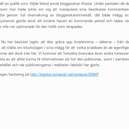
allt en publik som följde bland annat bloggerskan Kissie. Under perioden då d
tersom hon hade rykte om sig att manipulera sina besökares kommentarer
a genom full övervakning av bloggerskansinnehåll, där både inlägg oc
 Systemet gjorde dock ett smärre haveri en kommande period och lades ne
s inte var optimerade för den trafik som skapades.
Nu har beslutet tagits att åter gräva upp kvarlevorna – idéerna – från de
att ställa om klockslagen i sina inlägg för att verka snabbare än de egentlig
nar det dock inte här. Vi kommer att fortsätta övervaka även andra intressen
sla av att alltid kunna få informationen så fort den publiceras, samt i samba
hållet och när publiceringarna i realiteten faktiskt har gjorts.
 egen hantering på
http://tracker.tornevall.net/projects/SNAP