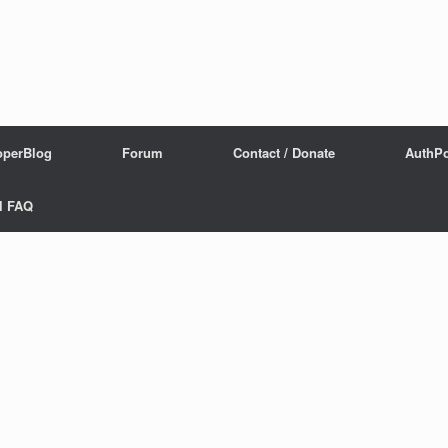
operBlog
Forum
Contact / Donate
AuthPo
l FAQ