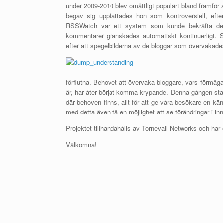
under 2009-2010 blev omåttligt populärt bland framför 
begav sig uppfattades hon som kontroversiell, ef
RSSWatch var ett system som kunde bekräfta dett
kommentarer granskades automatiskt kontinuerligt.
efter att spegelbilderna av de bloggar som övervakade
förflutna. Behovet att övervaka bloggare, vars förmåga 
är, har åter börjat komma krypande. Denna gången stan
där behoven finns, allt för att ge våra besökare en kän
med detta även få en möjlighet att se förändringar i inne
Projektet tillhandahålls av Tornevall Networks och har
Välkomna!