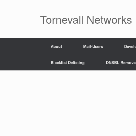
Skip
to
content
Tornevall Networks
About
Mail-Users
Devel
Blacklist Delisting
DNSBL Remova